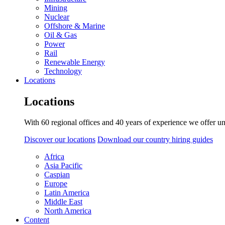
Mining
Nuclear
Offshore & Marine
Oil & Gas
Power
Rail
Renewable Energy
Technology
Locations
Locations
With 60 regional offices and 40 years of experience we offer un
Discover our locations
Download our country hiring guides
Africa
Asia Pacific
Caspian
Europe
Latin America
Middle East
North America
Content