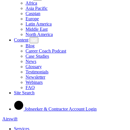
Africa
Asia Pacific
Caspian
Europe
Latin America
Middle East
North America
Content
Blog
Career Coach Podcast
Case Studies
News
Glossary
Testimonials
Newsletter
Webinars
FAQ
Site Search
Jobseeker & Contractor Account Login
Airswift
Services