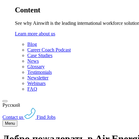
Content
See why Airswift is the leading international workforce solutio
Learn more about us
Blog
Career Coach Podcast
Case Studies
News
Glossary
Testimonials
Newsletter
Webinars
FAQ
Русский
Contact us
Find Jobs
Menu
Добро пожаловать в Air Energi