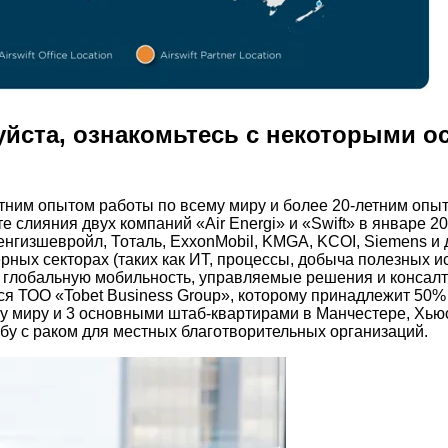
луйста, ознакомьтесь с некоторыми
летним опытом работы по всему миру и более 20-летним опы
е слияния двух компаний «Air Energi» и «Swift» в январе 20
енгизшевройл, Тоталь, ExxonMobil, KMGA, KCOI, Siemens и 
ных секторах (таких как ИТ, процессы, добыча полезных и
 глобальную мобильность, управляемые решения и консалт
 ТОО «Tobet Business Group», которому принадлежит 50% 
ему миру и 3 основными штаб-квартирами в Манчестере, Хью
ьбу с раком для местных благотворительных организаций.