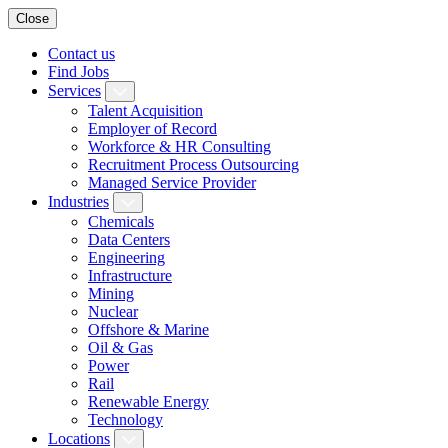
Close
Contact us
Find Jobs
Services
Talent Acquisition
Employer of Record
Workforce & HR Consulting
Recruitment Process Outsourcing
Managed Service Provider
Industries
Chemicals
Data Centers
Engineering
Infrastructure
Mining
Nuclear
Offshore & Marine
Oil & Gas
Power
Rail
Renewable Energy
Technology
Locations