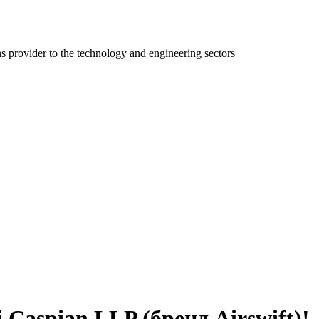
ns provider to the technology and engineering sectors
 Caspian LLP (бренд Airswift)!