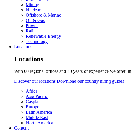
Mining
Nuclear
Offshore & Marine
Oil & Gas
Power
Rail
Renewable Energy
Technology
Locations
Locations
With 60 regional offices and 40 years of experience we offer un
Discover our locations
Download our country hiring guides
Africa
Asia Pacific
Caspian
Europe
Latin America
Middle East
North America
Content