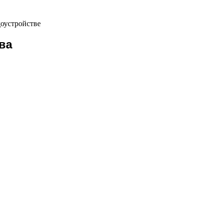
доустройстве
ва