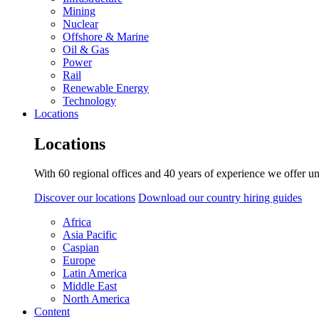
Mining
Nuclear
Offshore & Marine
Oil & Gas
Power
Rail
Renewable Energy
Technology
Locations
Locations
With 60 regional offices and 40 years of experience we offer un
Discover our locations
Download our country hiring guides
Africa
Asia Pacific
Caspian
Europe
Latin America
Middle East
North America
Content