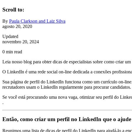
Scroll to:
By
Paula Clarkson and Laiz Silva
agosto 20, 2020
Updated
novembro 20, 2024
0
min read
Leia nosso blog para obter dicas de especialistas sobre como criar um
O LinkedIn é uma rede social on-line dedicada a conexões profission
Sua página de perfil do LinkedIn funciona como um currículo on-line.
recrutadores usam o LinkedIn regularmente para procurar candidatos.
Se você está procurando uma nova vaga, otimizar seu perfil do Linked
.
Então, como criar um perfil no LinkedIn que o ajude 
Reunimos uma lista de dicas de perfil do LinkedIn para ajudá-lo a e