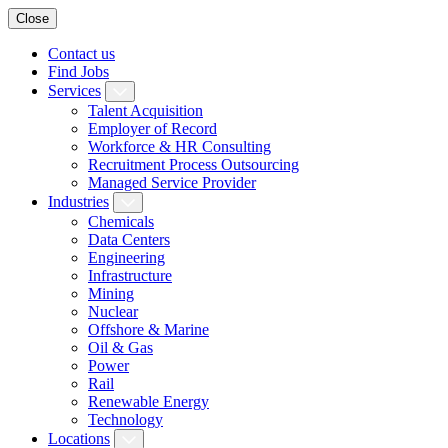
Close
Contact us
Find Jobs
Services
Talent Acquisition
Employer of Record
Workforce & HR Consulting
Recruitment Process Outsourcing
Managed Service Provider
Industries
Chemicals
Data Centers
Engineering
Infrastructure
Mining
Nuclear
Offshore & Marine
Oil & Gas
Power
Rail
Renewable Energy
Technology
Locations