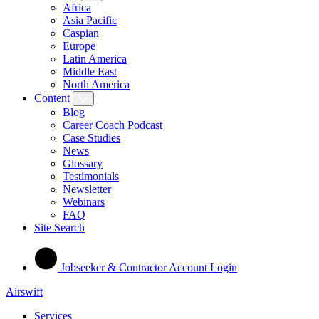
Africa
Asia Pacific
Caspian
Europe
Latin America
Middle East
North America
Content
Blog
Career Coach Podcast
Case Studies
News
Glossary
Testimonials
Newsletter
Webinars
FAQ
Site Search
Jobseeker & Contractor Account Login
Airswift
Services