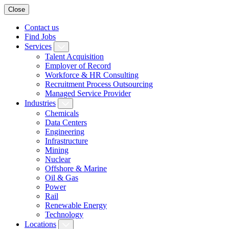
Close
Contact us
Find Jobs
Services
Talent Acquisition
Employer of Record
Workforce & HR Consulting
Recruitment Process Outsourcing
Managed Service Provider
Industries
Chemicals
Data Centers
Engineering
Infrastructure
Mining
Nuclear
Offshore & Marine
Oil & Gas
Power
Rail
Renewable Energy
Technology
Locations