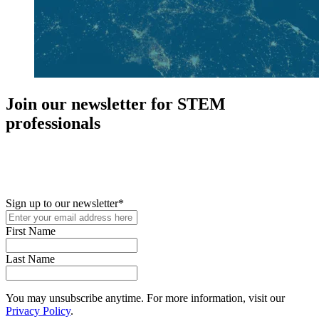
Join our newsletter for STEM
professionals
New in your role or just looking to further your STEM career? Sign
up for access to employment reports, white papers, webinars,
podcasts, and industry updates
Sign up to our newsletter
*
First Name
Last Name
You may unsubscribe anytime. For more information, visit our
Privacy Policy
.